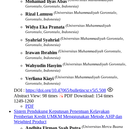
Mohamad Ilyas Abas
Gorontalo, Gorontalo, Indonesia)
(Universitas Muhammadiyah Gorontalo,
Rizal Lamusu
Gorontalo, Indonesia)
(Universitas Muhammadiyah
Widya Eka Pranata
Gorontalo, Gorontalo, Indonesia)
(Universitas Muhammadiyah Gorontalo,
Syahrial Syahrial
Gorontalo, Indonesia)
(Universitas Muhammadiyah Gorontalo,
Irawan Ibrahim
Gorontalo, Indonesia)
(Universitas Muhammadiyah Gorontalo,
Wahyudin Hasyim
Gorontalo, Indonesia)
(Universitas Muhammadiyah Gorontalo,
Verliana Kiayi
Gorontalo, Indonesia)
DOI :
https://doi.org/10.47065/bulletincsr.v5i5.508
Abstract View: 98 times
PDF Download: 154 times
1249-1260
PDF
Sistem Pendukung Keputusan Penentuan Kelayakan
Pemberian Kredit UMKM Menggunakan Metode AHP dan
Weighted Product
(Universitas Mercu Buana
Andhita Firman Syah Putra