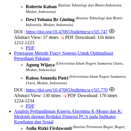
(Institut Teknologi dan Bisnis Indonesia,
Roberto Kaban
Medan, Indonesia)
(Institut Teknologi dan Bisnis
Dewi Yohana Br Ginting
Indonesia, Medan, Indonesia)
DOI :
https://doi.org/10.47065/bulletincsr.v5i5.747
Abstract View: 57 times
PDF Download: 116 times
1212-1223
PDF
Penerapan Metode Fuzzy Sugeno Untuk Optimalisasi
Persediaan Pakaian
(Universitas Islam Negeri Sumatera Utara,
Agung Wijaya
Medan, Indonesia)
(Universitas Islam Negeri Sumatera
Raissa Amanda Putri
Utara, Medan, Indonesia)
DOI :
https://doi.org/10.47065/bulletincsr.v5i5.770
Abstract View: 130 times
PDF Download: 176 times
1224-1234
PDF
Analisis Perbandingan Kinerja Algoritma K-Means dan K-
Medoids dengan Reduksi Dimensi PCA pada Indikator
Kesehatan dan Sosial
(Institut Pertanian Bogor, Bogor,
Aulia Rizki Firdawanti