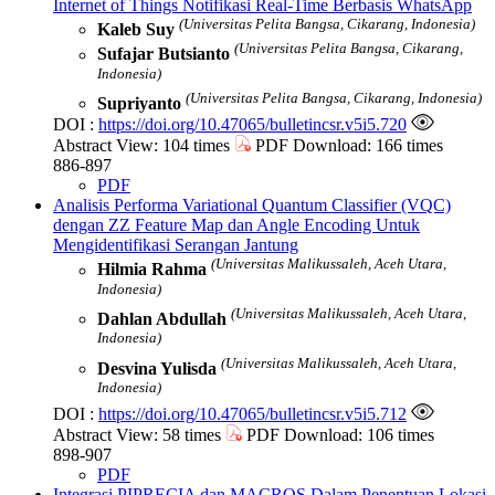
Internet of Things Notifikasi Real-Time Berbasis WhatsApp
(Universitas Pelita Bangsa, Cikarang, Indonesia)
Kaleb Suy
(Universitas Pelita Bangsa, Cikarang,
Sufajar Butsianto
Indonesia)
(Universitas Pelita Bangsa, Cikarang, Indonesia)
Supriyanto
DOI :
https://doi.org/10.47065/bulletincsr.v5i5.720
Abstract View: 104 times
PDF Download: 166 times
886-897
PDF
Analisis Performa Variational Quantum Classifier (VQC)
dengan ZZ Feature Map dan Angle Encoding Untuk
Mengidentifikasi Serangan Jantung
(Universitas Malikussaleh, Aceh Utara,
Hilmia Rahma
Indonesia)
(Universitas Malikussaleh, Aceh Utara,
Dahlan Abdullah
Indonesia)
(Universitas Malikussaleh, Aceh Utara,
Desvina Yulisda
Indonesia)
DOI :
https://doi.org/10.47065/bulletincsr.v5i5.712
Abstract View: 58 times
PDF Download: 106 times
898-907
PDF
Integrasi PIPRECIA dan MACROS Dalam Penentuan Lokasi