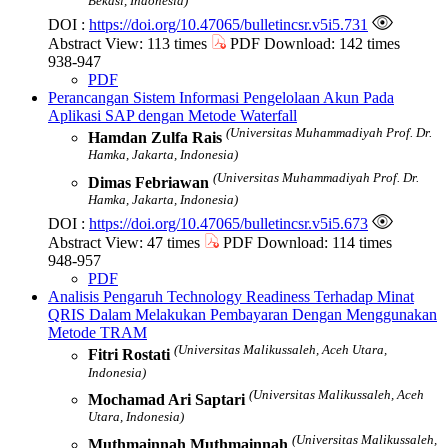
Bekasi, Indonesia)
DOI :
https://doi.org/10.47065/bulletincsr.v5i5.731
Abstract View: 113 times
PDF Download: 142 times
938-947
PDF
Perancangan Sistem Informasi Pengelolaan Akun Pada
Aplikasi SAP dengan Metode Waterfall
(Universitas Muhammadiyah Prof. Dr.
Hamdan Zulfa Rais
Hamka, Jakarta, Indonesia)
(Universitas Muhammadiyah Prof. Dr.
Dimas Febriawan
Hamka, Jakarta, Indonesia)
DOI :
https://doi.org/10.47065/bulletincsr.v5i5.673
Abstract View: 47 times
PDF Download: 114 times
948-957
PDF
Analisis Pengaruh Technology Readiness Terhadap Minat
QRIS Dalam Melakukan Pembayaran Dengan Menggunakan
Metode TRAM
(Universitas Malikussaleh, Aceh Utara,
Fitri Rostati
Indonesia)
(Universitas Malikussaleh, Aceh
Mochamad Ari Saptari
Utara, Indonesia)
(Universitas Malikussaleh,
Muthmainnah Muthmainnah