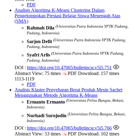
PDF
Analisis Algoritma K-Means Clustering Dalam
Pengelompokan Prestasi Belajar Siswa Menengah Atas
(SMA)
(Universitas Putra Indonesia YPTK Padang,
Rahmah Dila
Padang, Indonesia)
(Universitas Putra Indonesia YPTK Padang,
Sarjon Defit
Padang, Indonesia)
(Universitas Putra Indonesia YPTK Padang,
Syafri Arlis
Padang, Indonesia)
DOI :
https://doi.org/10.47065/bulletincsr.v5i5.751
Abstract View: 75 times
PDF Download: 157 times
1113-1119
PDF
Analisis Klaster Penyebaran Berat Produk Mesin Sachet
Menggunakan Metode Algoritma K-Means
(Universitas Pelita Bangsa, Bekasi,
Ermanto Ermanto
Indonesia)
(Universitas Pelita Bangsa, Bekasi,
Nurhadi Surojudin
Indonesia)
DOI :
https://doi.org/10.47065/bulletincsr.v5i5.766
Abstract View: 53 times
PDF Download: 102 times