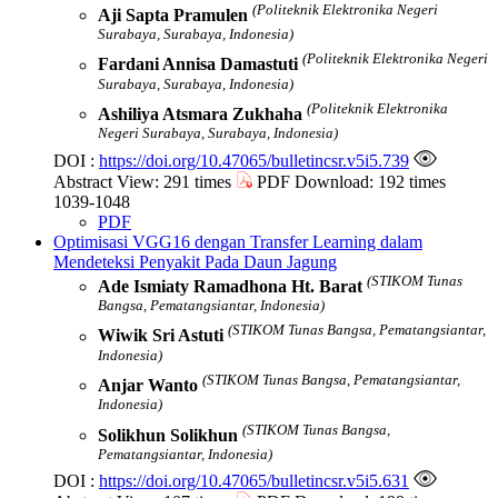
(Politeknik Elektronika Negeri
Aji Sapta Pramulen
Surabaya, Surabaya, Indonesia)
(Politeknik Elektronika Negeri
Fardani Annisa Damastuti
Surabaya, Surabaya, Indonesia)
(Politeknik Elektronika
Ashiliya Atsmara Zukhaha
Negeri Surabaya, Surabaya, Indonesia)
DOI :
https://doi.org/10.47065/bulletincsr.v5i5.739
Abstract View: 291 times
PDF Download: 192 times
1039-1048
PDF
Optimisasi VGG16 dengan Transfer Learning dalam
Mendeteksi Penyakit Pada Daun Jagung
(STIKOM Tunas
Ade Ismiaty Ramadhona Ht. Barat
Bangsa, Pematangsiantar, Indonesia)
(STIKOM Tunas Bangsa, Pematangsiantar,
Wiwik Sri Astuti
Indonesia)
(STIKOM Tunas Bangsa, Pematangsiantar,
Anjar Wanto
Indonesia)
(STIKOM Tunas Bangsa,
Solikhun Solikhun
Pematangsiantar, Indonesia)
DOI :
https://doi.org/10.47065/bulletincsr.v5i5.631