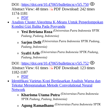
DOI :
https://doi.org/10.47065/bulletincsr.v5i5.750
Abstract View: 48 times
PDF Download: 242 times
1174-1181
PDF
Analisis Cluster Algoritma K-Means Untuk Pengelompokan
Kondisi Gizi Balita Pada Posyandu
(Universitas Putra Indonesia YPTK
Yesi Betriana Roza
Padang, Padang, Indonesia)
(Universitas Putra Indonesia YPTK Padang,
Sarjon Defit
Padang, Indonesia)
(Universitas Putra Indonesia YPTK Padang,
Syafri Arlis
Padang, Indonesia)
DOI :
https://doi.org/10.47065/bulletincsr.v5i5.752
Abstract View: 61 times
PDF Download: 123 times
1182-1187
PDF
Identifikasi Varietas Kopi Berdasarkan Analisis Warna dan
Tekstur Menggunakan Metode Convolutional Neural
Network
(Universitas Putra Indonesia
Kharisma Utama Putra
YPTK Padang, Padang, Indonesia)
(Universitas Putra Indonesia YPTK
Agung Ramadhanu