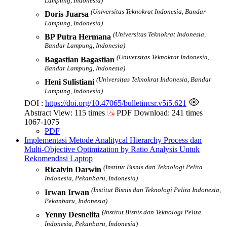
Lampung, Indonesia)
(Universitas Teknokrat Indonesia, Bandar
Doris Juarsa
Lampung, Indonesia)
(Universitas Teknokrat Indonesia,
BP Putra Hermana
Bandar Lampung, Indonesia)
(Universitas Teknokrat Indonesia,
Bagastian Bagastian
Bandar Lampung, Indonesia)
(Universitas Teknokrat Indonesia, Bandar
Heni Sulistiani
Lampung, Indonesia)
DOI :
https://doi.org/10.47065/bulletincsr.v5i5.621
Abstract View: 115 times
PDF Download: 241 times
1067-1075
PDF
Implementasi Metode Analitycal Hierarchy Process dan
Multi-Objective Optimization by Ratio Analysis Untuk
Rekomendasi Laptop
(Institut Bisnis dan Teknologi Pelita
Ricalvin Darwin
Indonesia, Pekanbaru, Indonesia)
(Institut Bisnis dan Teknologi Pelita Indonesia,
Irwan Irwan
Pekanbaru, Indonesia)
(Institut Bisnis dan Teknologi Pelita
Yenny Desnelita
Indonesia, Pekanbaru, Indonesia)