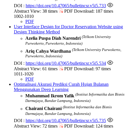
DOI :
https://doi.org/10.47065/bulletincsr.v5i5.733
Abstract View: 38 times
PDF Download: 187 times
1002-1010
PDF
User Interface Design for Doctor Reservation Website using
Design Thinking Method
(Telkom University
Azelia Puspa Diah Narendri
Purwokerto, Purwokerto, Indonesia)
(Telkom University Purwokerto,
Ariq Cahya Wardhana
Purwokerto, Indonesia)
DOI :
https://doi.org/10.47065/bulletincsr.v5i5.534
Abstract View: 61 times
PDF Download: 97 times
1011-1020
PDF
Optimalisasi Akurasi Prediksi Curah Hujan Bulanan
Menggunakan Deep Learning
(Institut Informatika dan Bisnis
Muhammad Ikrom Yafik
Darmajaya, Bandar Lampung, Indonesia)
(Institut Informatika dan Bisnis
Chairani Chairani
Darmajaya, Bandar Lampung, Indonesia)
DOI :
https://doi.org/10.47065/bulletincsr.v5i5.735
Abstract View: 72 times
PDF Download: 124 times