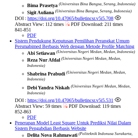
(Universitas Bina Bangsa, Serang, Indonesia)
Bima Prasetya
(Universitas Bina Bangsa, Serang, Indonesia)
Sigit Auliana
DOI :
https://doi.org/10.47065/bulletincsr.v5i5.708
Abstract View: 112 times
PDF Download: 211 times
841-851
PDF
Sistem Pendukung Keputusan Pemilihan Perangkat Umum
Persmabimed Berbasis Web dengan Metode Profile Matching
(Universitas Negeri Medan, Medan, Indonesia)
Abi Setiawan
(Universitas Negeri Medan, Medan,
Reza Nur Afdal
Indonesia)
(Universitas Negeri Medan, Medan,
Shabrina Prabudi
Indonesia)
(Universitas Negeri Medan, Medan,
Debi Yandra Niskah
Indonesia)
DOI :
https://doi.org/10.47065/bulletincsr.v5i5.531
Abstract View: 59 times
PDF Download: 119 times
852-863
PDF
Penerapan Model Least Square Untuk Prediksi Nilai Dalam
Sistem Pengabdian Berbasis Website
(Politeknik Indonusa Surakarta,
Delita Nova Rahmawati