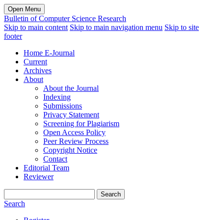
Open Menu
Bulletin of Computer Science Research
Skip to main content
Skip to main navigation menu
Skip to site
footer
Home E-Journal
Current
Archives
About
About the Journal
Indexing
Submissions
Privacy Statement
Screening for Plagiarism
Open Access Policy
Peer Review Process
Copyright Notice
Contact
Editorial Team
Reviewer
Search
Search