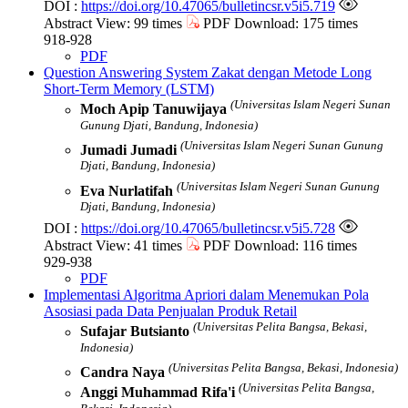
DOI :
https://doi.org/10.47065/bulletincsr.v5i5.719
Abstract View: 99 times
PDF Download: 175 times
918-928
PDF
Question Answering System Zakat dengan Metode Long
Short-Term Memory (LSTM)
(Universitas Islam Negeri Sunan
Moch Apip Tanuwijaya
Gunung Djati, Bandung, Indonesia)
(Universitas Islam Negeri Sunan Gunung
Jumadi Jumadi
Djati, Bandung, Indonesia)
(Universitas Islam Negeri Sunan Gunung
Eva Nurlatifah
Djati, Bandung, Indonesia)
DOI :
https://doi.org/10.47065/bulletincsr.v5i5.728
Abstract View: 41 times
PDF Download: 116 times
929-938
PDF
Implementasi Algoritma Apriori dalam Menemukan Pola
Asosiasi pada Data Penjualan Produk Retail
(Universitas Pelita Bangsa, Bekasi,
Sufajar Butsianto
Indonesia)
(Universitas Pelita Bangsa, Bekasi, Indonesia)
Candra Naya
(Universitas Pelita Bangsa,
Anggi Muhammad Rifa'i