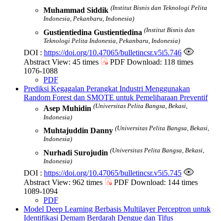
(Institut Bisnis dan Teknologi Pelita
Muhammad Siddik
Indonesia, Pekanbaru, Indonesia)
(Institut Bisnis dan
Gustientiedina Gustientiedina
Teknologi Pelita Indonesia, Pekanbaru, Indonesia)
DOI :
https://doi.org/10.47065/bulletincsr.v5i5.746
Abstract View: 45 times
PDF Download: 118 times
1076-1088
PDF
Prediksi Kegagalan Perangkat Industri Menggunakan
Random Forest dan SMOTE untuk Pemeliharaan Preventif
(Universitas Pelita Bangsa, Bekasi,
Asep Muhidin
Indonesia)
(Universitas Pelita Bangsa, Bekasi,
Muhtajuddin Danny
Indonesia)
(Universitas Pelita Bangsa, Bekasi,
Nurhadi Surojudin
Indonesia)
DOI :
https://doi.org/10.47065/bulletincsr.v5i5.745
Abstract View: 962 times
PDF Download: 144 times
1089-1094
PDF
Model Deep Learning Berbasis Multilayer Perceptron untuk
Identifikasi Demam Berdarah Dengue dan Tifus