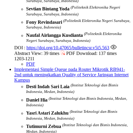
Surabaya, Surabaya, Indonesia)
(Politeknik Elektronika Negeri
Sevtian Bintang Yoda
Surabaya, Surabaya, Indonesia)
(Politeknik Elektronika Negeri Surabaya,
Fony Revindasari
Surabaya, Indonesia)
(Politeknik Elektronika
Naufal Airlangga Kusdianta
Negeri Surabaya, Surabaya, Indonesia)
DOI :
https://doi.org/10.47065/bulletincsr.v5i5.563
Abstract View: 39 times
PDF Download: 137 times
1203-1211
PDF
Implementasi Simple Queue pada Router Mikrotik RB941-
2nd untuk meningkatkan Quality of Service Jaringan Internet
Kampus
(Institut Teknologi dan Bisnis
Desti Indah Sari Laia
Indonesia, Medan, Indonesia)
(Institut Teknologi dan Bisnis Indonesia, Medan,
Daniel Hia
Indonesia)
(Institut Teknologi dan Bisnis
Yasri Astari Zalukhu
Indonesia, Medan, Indonesia)
(Institut Teknologi dan Bisnis Indonesia,
Tutimurni Zebua
Medan, Indonesia)