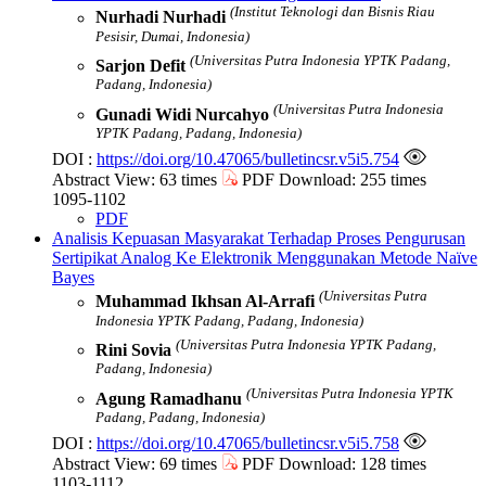
(Institut Teknologi dan Bisnis Riau
Nurhadi Nurhadi
Pesisir, Dumai, Indonesia)
(Universitas Putra Indonesia YPTK Padang,
Sarjon Defit
Padang, Indonesia)
(Universitas Putra Indonesia
Gunadi Widi Nurcahyo
YPTK Padang, Padang, Indonesia)
DOI :
https://doi.org/10.47065/bulletincsr.v5i5.754
Abstract View: 63 times
PDF Download: 255 times
1095-1102
PDF
Analisis Kepuasan Masyarakat Terhadap Proses Pengurusan
Sertipikat Analog Ke Elektronik Menggunakan Metode Naïve
Bayes
(Universitas Putra
Muhammad Ikhsan Al-Arrafi
Indonesia YPTK Padang, Padang, Indonesia)
(Universitas Putra Indonesia YPTK Padang,
Rini Sovia
Padang, Indonesia)
(Universitas Putra Indonesia YPTK
Agung Ramadhanu
Padang, Padang, Indonesia)
DOI :
https://doi.org/10.47065/bulletincsr.v5i5.758
Abstract View: 69 times
PDF Download: 128 times
1103-1112