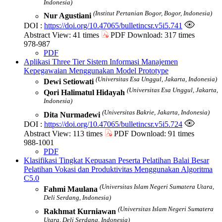
Indonesia)
(Institut Pertanian Bogor, Bogor, Indonesia)
Nur Agustiani
DOI :
https://doi.org/10.47065/bulletincsr.v5i5.741
Abstract View: 41 times
PDF Download: 317 times
978-987
PDF
Aplikasi Three Tier Sistem Informasi Manajemen
Kepegawaian Menggunakan Model Prototype
(Universitas Esa Unggul, Jakarta, Indonesia)
Dewi Setiowati
(Universitas Esa Unggul, Jakarta,
Qori Halimatul Hidayah
Indonesia)
(Universitas Bakrie, Jakarta, Indonesia)
Dita Nurmadewi
DOI :
https://doi.org/10.47065/bulletincsr.v5i5.724
Abstract View: 113 times
PDF Download: 91 times
988-1001
PDF
Klasifikasi Tingkat Kepuasan Peserta Pelatihan Balai Besar
Pelatihan Vokasi dan Produktivitas Menggunakan Algoritma
C5.0
(Universitas Islam Negeri Sumatera Utara,
Fahmi Maulana
Deli Serdang, Indonesia)
(Universitas Islam Negeri Sumatera
Rakhmat Kurniawan
Utara, Deli Serdang, Indonesia)