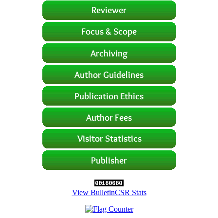
View BulletinCSR Stats