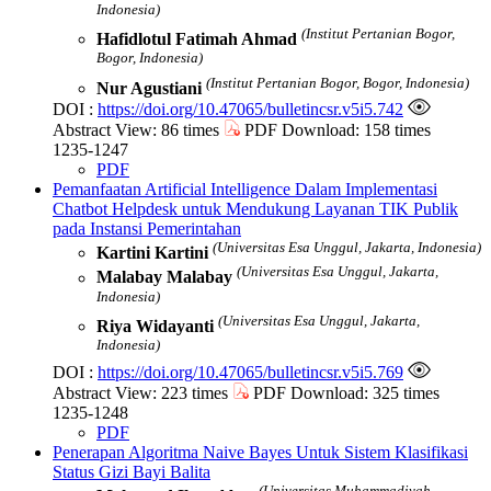
Indonesia)
(Institut Pertanian Bogor,
Hafidlotul Fatimah Ahmad
Bogor, Indonesia)
(Institut Pertanian Bogor, Bogor, Indonesia)
Nur Agustiani
DOI :
https://doi.org/10.47065/bulletincsr.v5i5.742
Abstract View: 86 times
PDF Download: 158 times
1235-1247
PDF
Pemanfaatan Artificial Intelligence Dalam Implementasi
Chatbot Helpdesk untuk Mendukung Layanan TIK Publik
pada Instansi Pemerintahan
(Universitas Esa Unggul, Jakarta, Indonesia)
Kartini Kartini
(Universitas Esa Unggul, Jakarta,
Malabay Malabay
Indonesia)
(Universitas Esa Unggul, Jakarta,
Riya Widayanti
Indonesia)
DOI :
https://doi.org/10.47065/bulletincsr.v5i5.769
Abstract View: 223 times
PDF Download: 325 times
1235-1248
PDF
Penerapan Algoritma Naive Bayes Untuk Sistem Klasifikasi
Status Gizi Bayi Balita
(Universitas Muhammadiyah