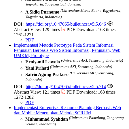
Yogyakarta, Yogyakarta, Indonesia)
(Universitas Mercu Buana Yogyakarta,
A Sidiq Purnomo
Yogyakarta, Indonesia)
DOI :
https://doi.org/10.47065/bulletincsr.v5i5.646
Abstract View: 129 times
PDF Download: 163 times
1261-1271
PDF
Implementasi Metode Prototype Pada Sistem Informasi
Penjualan Berbasis Web
Sistem Informasi, Penjualan, Web,
UMKM, Prototype
(Universitas AKI, Semarang, Indonesia)
Erniyanti Lawolo
(Universitas AKI, Semarang, Indonesia)
Yani Prihati
(Universitas AKI, Semarang,
Satrio Agung Prakoso
Indonesia)
DOI :
https://doi.org/10.47065/bulletincsr.v5i5.714
Abstract View: 121 times
PDF Download: 168 times
1272-1282
PDF
Implementasi Entreprises Resource Planning Berbasis Web
dan Mobile Menerapkan Metode SCRUM
(Universitas Pamulang, Tangerang
Muhammad Syahdan
Selatan, Indonesia)