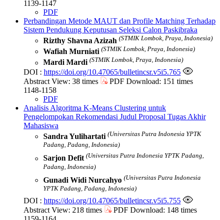
1139-1147
PDF
Perbandingan Metode MAUT dan Profile Matching Terhadap
Sistem Pendukung Keputusan Seleksi Calon Paskibraka
(STMIK Lombok, Praya, Indonesia)
Rizthy Shavna Azizah
(STMIK Lombok, Praya, Indonesia)
Wafiah Murniati
(STMIK Lombok, Praya, Indonesia)
Mardi Mardi
DOI :
https://doi.org/10.47065/bulletincsr.v5i5.765
Abstract View: 38 times
PDF Download: 151 times
1148-1158
PDF
Analisis Algoritma K-Means Clustering untuk
Pengelompokan Rekomendasi Judul Proposal Tugas Akhir
Mahasiswa
(Universitas Putra Indonesia YPTK
Sandra Yulihartati
Padang, Padang, Indonesia)
(Universitas Putra Indonesia YPTK Padang,
Sarjon Defit
Padang, Indonesia)
(Universitas Putra Indonesia
Gunadi Widi Nurcahyo
YPTK Padang, Padang, Indonesia)
DOI :
https://doi.org/10.47065/bulletincsr.v5i5.755
Abstract View: 218 times
PDF Download: 148 times
1159-1164