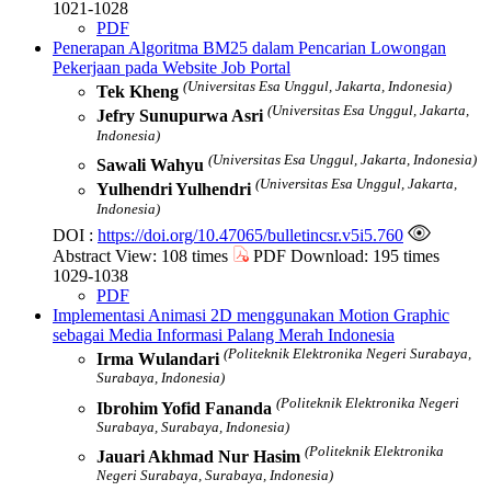
1021-1028
PDF
Penerapan Algoritma BM25 dalam Pencarian Lowongan
Pekerjaan pada Website Job Portal
(Universitas Esa Unggul, Jakarta, Indonesia)
Tek Kheng
(Universitas Esa Unggul, Jakarta,
Jefry Sunupurwa Asri
Indonesia)
(Universitas Esa Unggul, Jakarta, Indonesia)
Sawali Wahyu
(Universitas Esa Unggul, Jakarta,
Yulhendri Yulhendri
Indonesia)
DOI :
https://doi.org/10.47065/bulletincsr.v5i5.760
Abstract View: 108 times
PDF Download: 195 times
1029-1038
PDF
Implementasi Animasi 2D menggunakan Motion Graphic
sebagai Media Informasi Palang Merah Indonesia
(Politeknik Elektronika Negeri Surabaya,
Irma Wulandari
Surabaya, Indonesia)
(Politeknik Elektronika Negeri
Ibrohim Yofid Fananda
Surabaya, Surabaya, Indonesia)
(Politeknik Elektronika
Jauari Akhmad Nur Hasim
Negeri Surabaya, Surabaya, Indonesia)