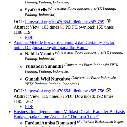
Padang, Padang, Indonesia)
(Universitas Putra Indonesia YPTK Padang,
Syafri Arlis
Padang, Indonesia)
DOI :
https://doi.org/10.47065/bulletincsr.v5i5.759
Abstract View: 103 times
PDF Download: 155 times
1188-1194
PDF
Analisis Metode Forward Chaining dan Certainty Factor
untuk Diagnosa Penyakit pada Ibu Hamil
(Universitas Putra Indonesia YPTK Padang,
Nabilla Yasmin
Padang, Indonesia)
(Universitas Putra Indonesia YPTK
Yuhandri Yuhandri
Padang, Padang, Indonesia)
(Universitas Putra Indonesia
Gunadi Widi Nurcahyo
YPTK Padang, Padang, Indonesia)
DOI :
https://doi.org/10.47065/bulletincsr.v5i5.756
Abstract View: 115 times
PDF Download: 192 times
1195-1202
PDF
Business Intelligence untuk Validasi Desain Karakter Berbasis
Budaya pada Game Aventala: “The Lost Tribe”
(Politeknik Elektronika Negeri
Fardani Annisa Damastuti