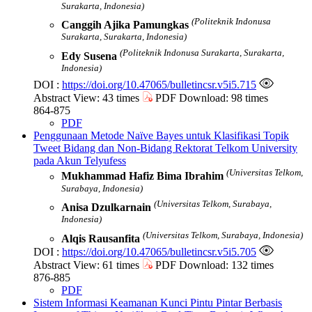
Surakarta, Indonesia)
(Politeknik Indonusa
Canggih Ajika Pamungkas
Surakarta, Surakarta, Indonesia)
(Politeknik Indonusa Surakarta, Surakarta,
Edy Susena
Indonesia)
DOI :
https://doi.org/10.47065/bulletincsr.v5i5.715
Abstract View: 43 times
PDF Download: 98 times
864-875
PDF
Penggunaan Metode Naïve Bayes untuk Klasifikasi Topik
Tweet Bidang dan Non-Bidang Rektorat Telkom University
pada Akun Telyufess
(Universitas Telkom,
Mukhammad Hafiz Bima Ibrahim
Surabaya, Indonesia)
(Universitas Telkom, Surabaya,
Anisa Dzulkarnain
Indonesia)
(Universitas Telkom, Surabaya, Indonesia)
Alqis Rausanfita
DOI :
https://doi.org/10.47065/bulletincsr.v5i5.705
Abstract View: 61 times
PDF Download: 132 times
876-885
PDF
Sistem Informasi Keamanan Kunci Pintu Pintar Berbasis