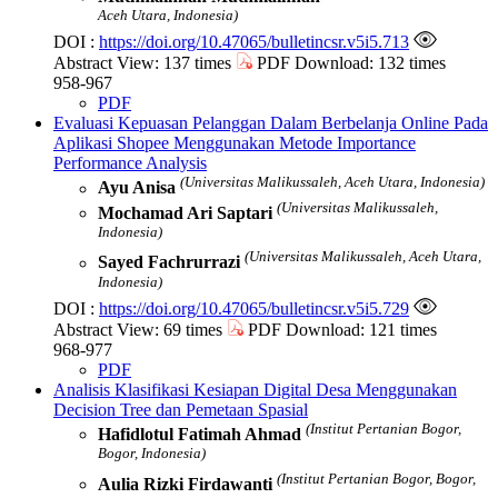
Aceh Utara, Indonesia)
DOI :
https://doi.org/10.47065/bulletincsr.v5i5.713
Abstract View: 137 times
PDF Download: 132 times
958-967
PDF
Evaluasi Kepuasan Pelanggan Dalam Berbelanja Online Pada
Aplikasi Shopee Menggunakan Metode Importance
Performance Analysis
(Universitas Malikussaleh, Aceh Utara, Indonesia)
Ayu Anisa
(Universitas Malikussaleh,
Mochamad Ari Saptari
Indonesia)
(Universitas Malikussaleh, Aceh Utara,
Sayed Fachrurrazi
Indonesia)
DOI :
https://doi.org/10.47065/bulletincsr.v5i5.729
Abstract View: 69 times
PDF Download: 121 times
968-977
PDF
Analisis Klasifikasi Kesiapan Digital Desa Menggunakan
Decision Tree dan Pemetaan Spasial
(Institut Pertanian Bogor,
Hafidlotul Fatimah Ahmad
Bogor, Indonesia)
(Institut Pertanian Bogor, Bogor,
Aulia Rizki Firdawanti