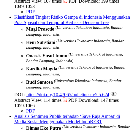
Abstract View: 107 times
PDF Download: 199 times
1049-1058
PDF
Klasifikasi Tingkat Risiko Gempa di Indonesia Menggunakan
Pola Spasial dan Temporal Berbasis Decision Tree
(Universitas Teknokrat Indonesia, Bandar
Mugi Prasetio
Lampung, Indonesia)
(Universitas Teknokrat Indonesia, Bandar
Heni Sulistiani
Lampung, Indonesia)
(Universitas Teknokrat Indonesia,
Onassis Yusuf Inonu
Bandar Lampung, Indonesia)
(Universitas Teknokrat Indonesia, Bandar
Kardita Magda
Lampung, Indonesia)
(Universitas Teknokrat Indonesia, Bandar
Budi Santosa
Lampung, Indonesia)
DOI :
https://doi.org/10.47065/bulletincsr.v5i5.624
Abstract View: 114 times
PDF Download: 147 times
1059-1066
PDF
Analisis Sentimen Publik terhadap ‘Save Raja Ampat’ di
Media Sosial Menggunakan Model IndoBERT
(Universitas Teknokrat Indonesia, Bandar
Dimas Eko Putro