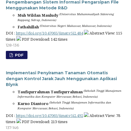
Pengembangan Sistem Informasi Pengarsipan File
Menggunakan Metode R&D
(Universitas Muhammadiyah Sidenreng
Muh Wildan Mauludy
Rappang, Sidrap, Indonesia)
(Universitas Negeri Makassar, Makassar, Indonesia)
Fathahillah
DOI :
https://doi.org/10.47065/jimat.v5i2.484
Abstract View: 115
times
PDF Download: 142 times
128-136
PDF
Implementasi Penyiraman Tanaman Otomatis
dengan Kontrol Jarak Jauh Menggunakan Aplikasi
Blynk
(Sekolah Tinggi Manajemen
Taufiqurrahman Taufiqurrahman
Informatika dan Komputer Mercusuar, Bekasi, Indonesia)
(Sekolah Tinggi Manajemen Informatika dan
Karno Diantoro
Komputer Mercusuar, Bekasi, Indonesia)
DOI :
https://doi.org/10.47065/jimat.v5i2.492
Abstract View: 78
times
PDF Download: 213 times
137-146