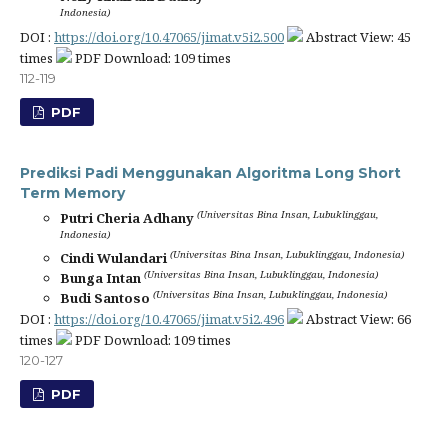
Indonesia)
DOI :
https://doi.org/10.47065/jimat.v5i2.500
Abstract View: 45
times
PDF Download: 109 times
112-119
PDF
Prediksi Padi Menggunakan Algoritma Long Short
Term Memory
(Universitas Bina Insan, Lubuklinggau,
Putri Cheria Adhany
Indonesia)
(Universitas Bina Insan, Lubuklinggau, Indonesia)
Cindi Wulandari
(Universitas Bina Insan, Lubuklinggau, Indonesia)
Bunga Intan
(Universitas Bina Insan, Lubuklinggau, Indonesia)
Budi Santoso
DOI :
https://doi.org/10.47065/jimat.v5i2.496
Abstract View: 66
times
PDF Download: 109 times
120-127
PDF