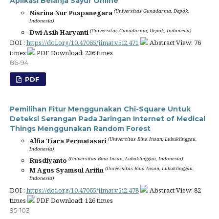
Aplikasi Belanja Sayur Online
(Universitas Gunadarma, Depok,
Nisrina Nur Puspanegara
Indonesia)
(Universitas Gunadarma, Depok, Indonesia)
Dwi Asih Haryanti
DOI :
https://doi.org/10.47065/jimat.v5i2.471
Abstract View: 76
times
PDF Download: 236 times
86-94
PDF
Pemilihan Fitur Menggunakan Chi-Square Untuk
Deteksi Serangan Pada Jaringan Internet of Medical
Things Menggunakan Random Forest
(Universitas Bina Insan, Lubuklinggau,
Alfia Tiara Permatasari
Indonesia)
(Universitas Bina Insan, Lubuklinggau, Indonesia)
Rusdiyanto
(Universitas Bina Insan, Lubuklinggau,
M Agus Syamsul Arifin
Indonesia)
DOI :
https://doi.org/10.47065/jimat.v5i2.478
Abstract View: 82
times
PDF Download: 126 times
95-103