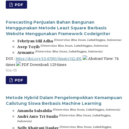
PDF
Forecasting Penjualan Bahan Bangunan
Menggunakan Metode Least Square Berbasis
Website Menggunakan Framework Codeigniter
(Universitas Bina Insan, Lubuklinggau, Indonesia)
Febriyan Idil Adha
(Universitas Bina Insan, Lubuklinggau, Indonesia)
Asep Toyib
(Universitas Bina Insan, Lubuklinggau, Indonesia)
Armanto
DOI :
https://doi.org/10.47065/jimat.v5i2.491
Abstract View: 74
times
PDF Download: 129 times
104-111
PDF
Metode Hybrid Dalam Pengelompokkan Kemampuan
Calistung Siswa Berbasis Machine Learning
(Universitas Bina Insan, Lubuklinggau, Indonesia)
Amanda Salsabila
(Universitas Bina Insan, Lubuklinggau,
Andri Anto Tri Susilo
Indonesia)
(Universitas Bina Insan, Lubuklinggau,
Nelly Khairani Daulay