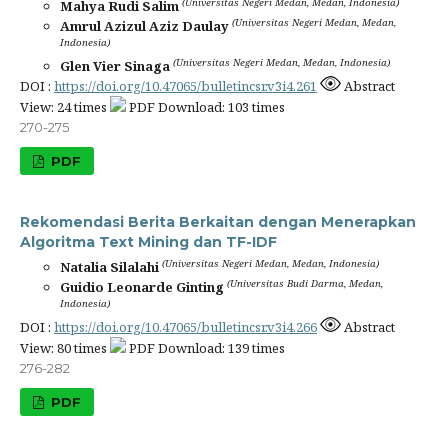
(Universitas Negeri Medan, Medan, Indonesia)
Mahya Rudi Salim
(Universitas Negeri Medan, Medan,
Amrul Azizul Aziz Daulay
Indonesia)
(Universitas Negeri Medan, Medan, Indonesia)
Glen Vier Sinaga
DOI :
https://doi.org/10.47065/bulletincsr.v3i4.261
Abstract
View: 24 times
PDF Download: 103 times
270-275
PDF
Rekomendasi Berita Berkaitan dengan Menerapkan
Algoritma Text Mining dan TF-IDF
(Universitas Negeri Medan, Medan, Indonesia)
Natalia Silalahi
(Universitas Budi Darma, Medan,
Guidio Leonarde Ginting
Indonesia)
DOI :
https://doi.org/10.47065/bulletincsr.v3i4.266
Abstract
View: 80 times
PDF Download: 139 times
276-282
PDF