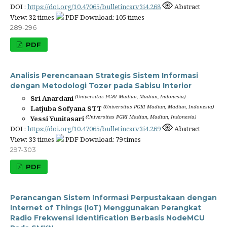
DOI :
https://doi.org/10.47065/bulletincsr.v3i4.268
Abstract
View: 32 times
PDF Download: 105 times
289-296
PDF
Analisis Perencanaan Strategis Sistem Informasi
dengan Metodologi Tozer pada Sabisu Interior
(Universitas PGRI Madiun, Madiun, Indonesia)
Sri Anardani
(Universitas PGRI Madiun, Madiun, Indonesia)
Latjuba Sofyana STT
(Universitas PGRI Madiun, Madiun, Indonesia)
Yessi Yunitasari
DOI :
https://doi.org/10.47065/bulletincsr.v3i4.269
Abstract
View: 33 times
PDF Download: 79 times
297-303
PDF
Perancangan Sistem Informasi Perpustakaan dengan
Internet of Things (IoT) Menggunakan Perangkat
Radio Frekwensi Identification Berbasis NodeMCU