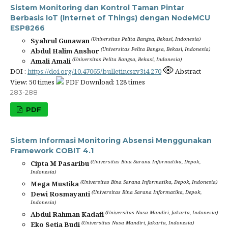
Sistem Monitoring dan Kontrol Taman Pintar
Berbasis IoT (Internet of Things) dengan NodeMCU
ESP8266
(Universitas Pelita Bangsa, Bekasi, Indonesia)
Syahrul Gunawan
(Universitas Pelita Bangsa, Bekasi, Indonesia)
Abdul Halim Anshor
(Universitas Pelita Bangsa, Bekasi, Indonesia)
Amali Amali
DOI :
https://doi.org/10.47065/bulletincsr.v3i4.270
Abstract
View: 50 times
PDF Download: 128 times
283-288
PDF
Sistem Informasi Monitoring Absensi Menggunakan
Framework COBIT 4.1
(Universitas Bina Sarana Informatika, Depok,
Cipta M Pasaribu
Indonesia)
(Universitas Bina Sarana Informatika, Depok, Indonesia)
Mega Mustika
(Universitas Bina Sarana Informatika, Depok,
Dewi Rosmayanti
Indonesia)
(Universitas Nusa Mandiri, Jakarta, Indonesia)
Abdul Rahman Kadafi
(Universitas Nusa Mandiri, Jakarta, Indonesia)
Eko Setia Budi