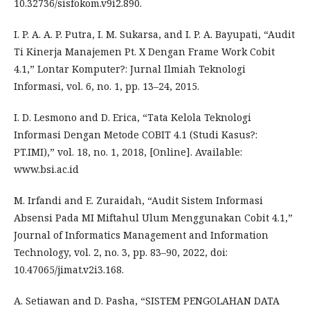
10.32736/sisfokom.v9i2.890.
I. P. A. A. P. Putra, I. M. Sukarsa, and I. P. A. Bayupati, “Audit
Ti Kinerja Manajemen Pt. X Dengan Frame Work Cobit
4.1,” Lontar Komputer?: Jurnal Ilmiah Teknologi
Informasi, vol. 6, no. 1, pp. 13–24, 2015.
I. D. Lesmono and D. Erica, “Tata Kelola Teknologi
Informasi Dengan Metode COBIT 4.1 (Studi Kasus?:
PT.IMI),” vol. 18, no. 1, 2018, [Online]. Available:
www.bsi.ac.id
M. Irfandi and E. Zuraidah, “Audit Sistem Informasi
Absensi Pada MI Miftahul Ulum Menggunakan Cobit 4.1,”
Journal of Informatics Management and Information
Technology, vol. 2, no. 3, pp. 83–90, 2022, doi:
10.47065/jimat.v2i3.168.
A. Setiawan and D. Pasha, “SISTEM PENGOLAHAN DATA