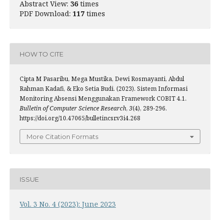
Abstract View:
36
times
PDF Download:
117
times
HOW TO CITE
Cipta M Pasaribu, Mega Mustika, Dewi Rosmayanti, Abdul
Rahman Kadafi, & Eko Setia Budi. (2023). Sistem Informasi
Monitoring Absensi Menggunakan Framework COBIT 4.1.
Bulletin of Computer Science Research
,
3
(4), 289-296.
https://doi.org/10.47065/bulletincsr.v3i4.268
More Citation Formats
ISSUE
Vol. 3 No. 4 (2023): June 2023