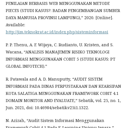
PENILAIAN BERBASIS WEB MENGGUNAKAN METODE
PIECES (STUDI KASUS?: BADAN PENGEMBANGAN SUMBER
DAYA MANUSIA PROVINSI LAMPUNG),” 2020. [Online].
Available:
http://jim.teknokrat.ac.id/index.php/sisteminformasi
P. P. Thenu, A. F. Wijaya, C. Rudianto, U. Kristen, and S.
Wacana, “ANALISIS MANAJEMEN RISIKO TEKNOLOGI
INFORMASI MENGGUNAKAN COBIT 5 (STUDI KASUS: PT
GLOBAL INFOTECH).”
R. Patawala and A. D. Manuputty, “AUDIT SISTEM
INFORMASI PADA DINAS PERPUSTAKAAN DAN KEARSIPAN
KOTA SALATIGA MENGGUNAKAN FRAMEWORK COBIT 4.1
DOMAIN MONITOR AND EVALUATE,” Sebatik, vol. 25, no. 1,
Jun. 2021, doi: 10.46984/sebatik.v25i1.1322.
N. Azizah, “Audit Sistem Informasi Menggunakan
Framework Cobit 4.1 Pada E-Learning Unisnu Jepara,”