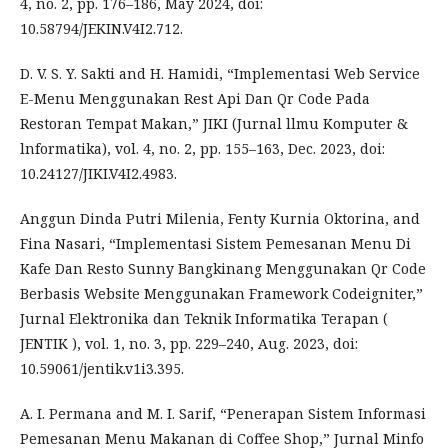
4, no. 2, pp. 176–186, May 2024, doi:
10.58794/JEKIN.V4I2.712.
D. V. S. Y. Sakti and H. Hamidi, “Implementasi Web Service
E-Menu Menggunakan Rest Api Dan Qr Code Pada
Restoran Tempat Makan,” JIKI (Jurnal llmu Komputer &
lnformatika), vol. 4, no. 2, pp. 155–163, Dec. 2023, doi:
10.24127/JIKI.V4I2.4983.
Anggun Dinda Putri Milenia, Fenty Kurnia Oktorina, and
Fina Nasari, “Implementasi Sistem Pemesanan Menu Di
Kafe Dan Resto Sunny Bangkinang Menggunakan Qr Code
Berbasis Website Menggunakan Framework Codeigniter,”
Jurnal Elektronika dan Teknik Informatika Terapan (
JENTIK ), vol. 1, no. 3, pp. 229–240, Aug. 2023, doi:
10.59061/jentik.v1i3.395.
A. I. Permana and M. I. Sarif, “Penerapan Sistem Informasi
Pemesanan Menu Makanan di Coffee Shop,” Jurnal Minfo