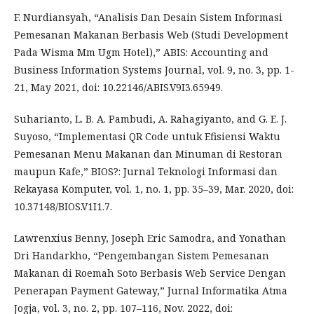
F. Nurdiansyah, “Analisis Dan Desain Sistem Informasi
Pemesanan Makanan Berbasis Web (Studi Development
Pada Wisma Mm Ugm Hotel),” ABIS: Accounting and
Business Information Systems Journal, vol. 9, no. 3, pp. 1-
21, May 2021, doi: 10.22146/ABIS.V9I3.65949.
Suharianto, L. B. A. Pambudi, A. Rahagiyanto, and G. E. J.
Suyoso, “Implementasi QR Code untuk Efisiensi Waktu
Pemesanan Menu Makanan dan Minuman di Restoran
maupun Kafe,” BIOS?: Jurnal Teknologi Informasi dan
Rekayasa Komputer, vol. 1, no. 1, pp. 35–39, Mar. 2020, doi:
10.37148/BIOS.V1I1.7.
Lawrenxius Benny, Joseph Eric Samodra, and Yonathan
Dri Handarkho, “Pengembangan Sistem Pemesanan
Makanan di Roemah Soto Berbasis Web Service Dengan
Penerapan Payment Gateway,” Jurnal Informatika Atma
Jogja, vol. 3, no. 2, pp. 107–116, Nov. 2022, doi: