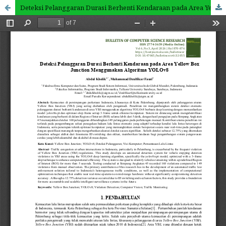
Deteksi Pelanggaran Durasi Berhenti Kendaraan pada Area Yellow Box Junction Menggunakan Algoritma YOLOv8