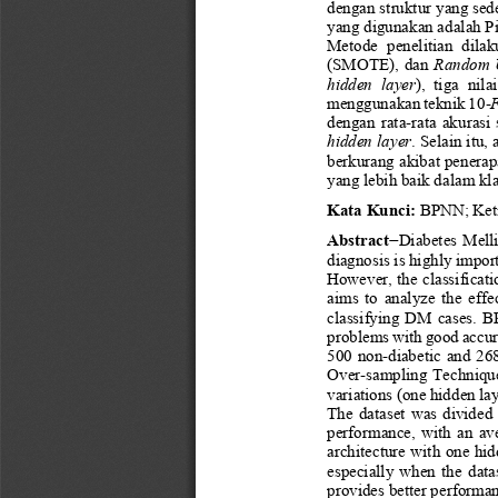
dengan struktur yang sed
yang digunakan adalah Pim
Metode  penelitian 
dilak
(SMOTE),  dan 
Random 
hidden  layer
),  tiga  nilai
menggu
nakan teknik 10
-
dengan  rata
-
rata  akurasi 
hidden layer
.
Selain itu, 
berkurang akibat penera
yang 
lebih 
baik dalam kla
Kata Kunci
: 
BPNN
;
Ket
Abstra
ct
−
Diabetes  Mellit
diagnosis is highly import
However, the classificat
aims  to  analyze  the  ef
classifying  DM  cases.  B
problems with good accurac
500  non
-
diabetic  and  26
Over
-
sampling Techniqu
variations (one hidden lay
The  dataset  was  divided  
performance,  with  an  ave
architecture with one hid
especially  when  the  dat
provides better performan