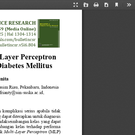
Current
Presentation
Open
Print
Download
Too
View
Mode
NCE RESEARCH
9 
(Media Online)
5 | Hal 1
304
-
1
3
1
4
ls.com/bulletincsr
ulletincsr.v5i6.804
Layer Perceptron 
iabetes Mellitus
nita
Kasim Riau
, 
Pekanbaru
, Indonesia
afrianty@uin
-
suska.ac.id
, 
komplikasi  serius  apabila  tidak 
 dapat diterapkan 
untuk diagnosis 
etidakseimbangan kelas
yang dapat 
mbangan  kelas  terhadap  performa 
k 
Multi
-
Layer Perceptron
(MLP) 