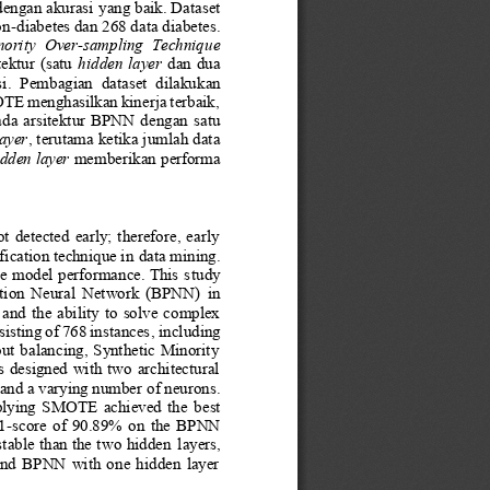
engan akurasi 
yang baik
.
Dataset 
on
-
diabetes dan 268 data diabetes.
nority  Over
-
sampling  Technique
ktur  (satu 
hidden  layer
dan dua 
i. 
Pembagian  dataset
dilakukan 
E menghasilkan kinerja terbaik, 
da  arsitektur  BPNN  dengan  satu 
layer
, 
terutama ketika jumlah data 
idden layer
memberikan performa 
  detected  early;  therefore,  early 
fication technique in 
data min
ing. 
ce model performance. This s
tudy 
agation  Neural  Network  (BPNN) 
in 
and  the  ability to  solve  complex 
sisting of 768 instances
, 
including 
out balancing,  Synthetic  Minority 
signed with two architectural 
, and a varying number 
of neurons. 
applying  SMOTE  achieved  the
best 
1
-
score  of  90.89%  on  the  BPNN 
stable than the two hidden 
la
yers, 
and  BPNN  with  one  hidden  layer 