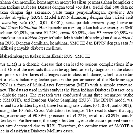
erhana 
dan memiliki
kemampuan menyelesaikan permasalahan kompleks d
a Indians Diabetes Dataset dengan total 768 data, terdiri dari 500 data n
ukan  dengan
tiga  skenario,  yaitu  tanpa  penyeimbangan, 
Synthetic  Mi
Under Sampling
(RUS).  Model  BPNN dirancang dengan dua variasi  arsite
 
learning  rate
(0,1;  0,01;  0,001),  serta  jumlah 
neuron
yang  bervarias
Fold Cross
Validation
. 
Hasil penelitian menunjukkan bahwa penerapan SMOT
 sebesar  90,
89
%,  presisi  91
,22
%, 
recall
90,
89
%,  dan 
F1
-
score
90,
89
%  pa
arsitektur satu 
hidden layer
terbukti lebih stabil dibandingkan dua 
hidden 
pan RUS
.
Dengan demikian, 
kombinasi SMOTE dan BPNN dengan satu 
h
sifikasi penyakit diabetes mellitus.
idakseimbangan Kelas
; 
Klasifikasi
;
RUS;
SMOTE
us  (DM)  is  a  chronic  disease that  can  lead to  serious  complications  if not
ant. One of the methods that can be applied for early diagnosis is the classi
ion process often faces challenges due to class imbalance, which can redu
fect  of  class  balancing  techniques  on  the  performance  of  the  Backprop
PNN is  a  form  of  Multi
-
Layer  Perceptron  (MLP)  with  a  simple  structure  
y. The dataset used in this study is the Pima Indians Diabetes Dataset, con
8 diabetic  cases.  The  research was  conducted using  three  scenarios:  with
e (SMOTE), and Random Under Sampling (RUS). The BPNN model was de
er and two hidden layers), three learning rate values (0.1, 0.01, and 0.001)
using  the  10
-
Fold  Cross  Validation  technique.  The  results  show  that  
rage  accuracy  of  90.89%,  precision  of  91.22%,  recall  of  90.89%,  and  F
den layer. Furthermore, the single hidden layer architecture proved more 
aset  size  decreased  due  to  RUS.  Therefore,  the  combination  of  SMOTE  
ce in classifying Diabetes Mellitus cases
.