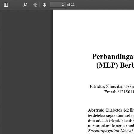
of 11
Toggle
Find
Previous
Next
Sidebar
Perbandinga
(MLP) Berb
Fakultas
Sains dan Tekn
1
Email: 
1215011
Abstrak
−
Diabetes  Melli
terdeteksi sejak dini, seh
dini adalah teknik klasif
menurunkan  kinerja  model
Backpropagation Neural