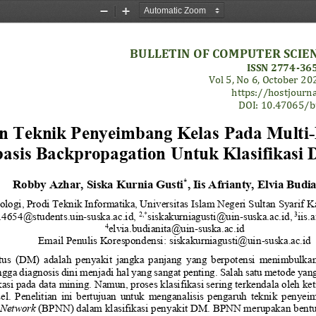
Zoom
Zoom
Out
In
BULLETIN OF COMPUTER SCIE
ISSN 2774
-
365
Vol 5, No 
6
, 
October 
202
https://hostjourna
DOI: 
10.47065/
b
n Teknik Penyeimbang Kelas 
Pada 
Multi
-
asis Backpropagation
Untuk Klasifikasi D
Robby Azhar
, 
Siska Kurnia Gusti
, 
Iis Afrianty, Elvia Budia
*
ologi
, Pro
di 
Teknik Informatika
, 
Universitas Islam Negeri Sultan Syarif 
2
,*
3
4654@students.uin
-
suska.ac.id
, 
siskakurniagusti@uin
-
suska.ac.id
,
iis.
4
elvia.budianita@uin
-
suska.ac.id
Email Penulis Korespondensi
: 
siskakurniagusti@uin
-
suska.ac.id
tus  (DM) 
adalah
penyakit 
jangka  panjang
yang  berpotensi  menimbulkan  
ingga diagnosis dini menjadi 
hal yang 
sangat penting. 
S
alah satu metode yang
ikasi pada data mining. Namun, proses klasifikasi sering terkendala oleh k
.  Penelitian  ini  bertujuan  untuk  menganalisis  pengaruh  teknik  penyei
 Network
(BPNN) dalam klasifikasi pe
nyakit DM. 
BPNN merupakan bentu