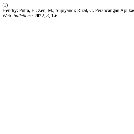
(1)
Hendry; Putra, E.; Zen, M.; Supiyandi; Rizal, C. Perancangan Aplika
Web.
bulletincsr
2022
,
3
, 1-6.