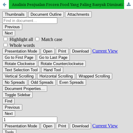
Analisis Penjualan Frozen Food Yang Paling Banyak Diminati Menggunakan Metode K-Means