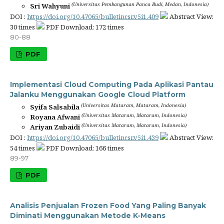
(Universitas Pembangunan Panca Budi, Medan, Indonesia)
Sri Wahyuni
DOI :
https://doi.org/10.47065/bulletincsr.v5i1.409
Abstract View:
30 times
PDF Download: 172 times
80-88
PDF
Implementasi Cloud Computing Pada Aplikasi Pantau
Jalanku Menggunakan Google Cloud Platform
(Universitas Mataram, Mataram, Indonesia)
Syifa Salsabila
(Universitas Mataram, Mataram, Indonesia)
Royana Afwani
(Universitas Mataram, Mataram, Indonesia)
Ariyan Zubaidi
DOI :
https://doi.org/10.47065/bulletincsr.v5i1.439
Abstract View:
54 times
PDF Download: 166 times
89-97
PDF
Analisis Penjualan Frozen Food Yang Paling Banyak
Diminati Menggunakan Metode K-Means