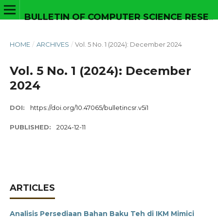
BULLETIN OF COMPUTER SCIENCE RESEARCH
HOME
/
ARCHIVES
/
Vol. 5 No. 1 (2024): December 2024
Vol. 5 No. 1 (2024): December
2024
DOI:
https://doi.org/10.47065/bulletincsr.v5i1
PUBLISHED:
2024-12-11
ARTICLES
Analisis Persediaan Bahan Baku Teh di IKM Mimici