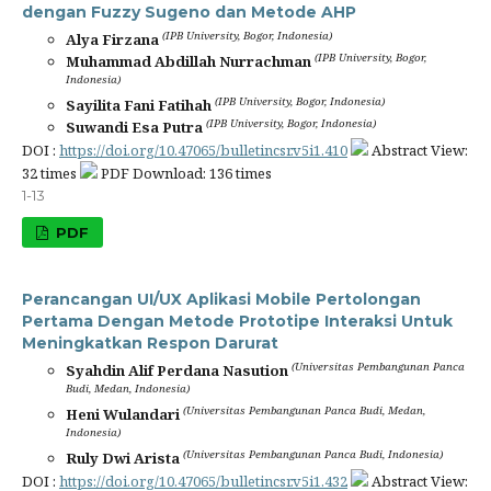
dengan Fuzzy Sugeno dan Metode AHP
(IPB University, Bogor, Indonesia)
Alya Firzana
(IPB University, Bogor,
Muhammad Abdillah Nurrachman
Indonesia)
(IPB University, Bogor, Indonesia)
Sayilita Fani Fatihah
(IPB University, Bogor, Indonesia)
Suwandi Esa Putra
DOI :
https://doi.org/10.47065/bulletincsr.v5i1.410
Abstract View:
32 times
PDF Download: 136 times
1-13
PDF
Perancangan UI/UX Aplikasi Mobile Pertolongan
Pertama Dengan Metode Prototipe Interaksi Untuk
Meningkatkan Respon Darurat
(Universitas Pembangunan Panca
Syahdin Alif Perdana Nasution
Budi, Medan, Indonesia)
(Universitas Pembangunan Panca Budi, Medan,
Heni Wulandari
Indonesia)
(Universitas Pembangunan Panca Budi, Indonesia)
Ruly Dwi Arista
DOI :
https://doi.org/10.47065/bulletincsr.v5i1.432
Abstract View: