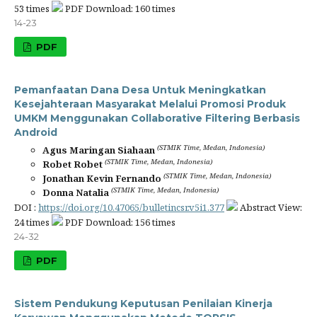
53 times
PDF Download: 160 times
14-23
PDF
Pemanfaatan Dana Desa Untuk Meningkatkan
Kesejahteraan Masyarakat Melalui Promosi Produk
UMKM Menggunakan Collaborative Filtering Berbasis
Android
(STMIK Time, Medan, Indonesia)
Agus Maringan Siahaan
(STMIK Time, Medan, Indonesia)
Robet Robet
(STMIK Time, Medan, Indonesia)
Jonathan Kevin Fernando
(STMIK Time, Medan, Indonesia)
Donna Natalia
DOI :
https://doi.org/10.47065/bulletincsr.v5i1.377
Abstract View:
24 times
PDF Download: 156 times
24-32
PDF
Sistem Pendukung Keputusan Penilaian Kinerja