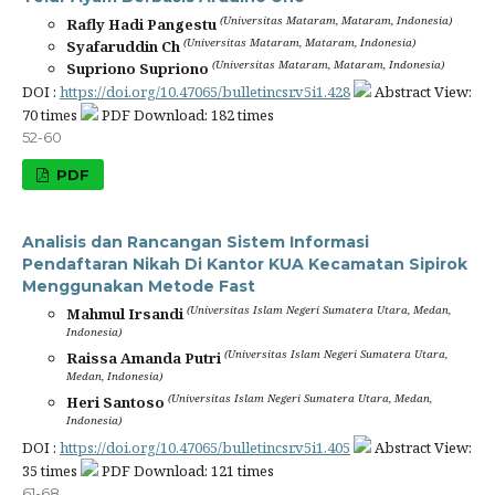
(Universitas Mataram, Mataram, Indonesia)
Rafly Hadi Pangestu
(Universitas Mataram, Mataram, Indonesia)
Syafaruddin Ch
(Universitas Mataram, Mataram, Indonesia)
Supriono Supriono
DOI :
https://doi.org/10.47065/bulletincsr.v5i1.428
Abstract View:
70 times
PDF Download: 182 times
52-60
PDF
Analisis dan Rancangan Sistem Informasi
Pendaftaran Nikah Di Kantor KUA Kecamatan Sipirok
Menggunakan Metode Fast
(Universitas Islam Negeri Sumatera Utara, Medan,
Mahmul Irsandi
Indonesia)
(Universitas Islam Negeri Sumatera Utara,
Raissa Amanda Putri
Medan, Indonesia)
(Universitas Islam Negeri Sumatera Utara, Medan,
Heri Santoso
Indonesia)
DOI :
https://doi.org/10.47065/bulletincsr.v5i1.405
Abstract View:
35 times
PDF Download: 121 times
61-68