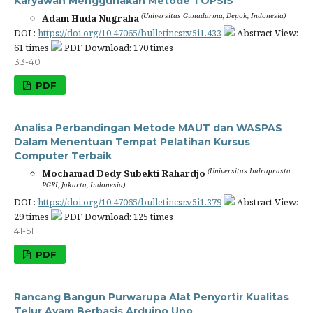
Karyawan Menggunakan Metode TOPSIS
(Universitas Gunadarma, Depok, Indonesia)
Adam Huda Nugraha
DOI :
https://doi.org/10.47065/bulletincsr.v5i1.433
Abstract View:
61 times
PDF Download: 170 times
33-40
PDF
Analisa Perbandingan Metode MAUT dan WASPAS
Dalam Menentuan Tempat Pelatihan Kursus
Computer Terbaik
(Universitas Indraprasta
Mochamad Dedy Subekti Rahardjo
PGRI, Jakarta, Indonesia)
DOI :
https://doi.org/10.47065/bulletincsr.v5i1.379
Abstract View:
29 times
PDF Download: 125 times
41-51
PDF
Rancang Bangun Purwarupa Alat Penyortir Kualitas
Telur Ayam Berbasis Arduino Uno