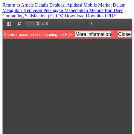
Return to Article Details
Evaluasi Aplikasi Mobile Market Dalam
Mengukur Kepuasan Pelanggan Menerapkan Metode End User
Computing Satisfaction (EUCS)
Download
Download PDF