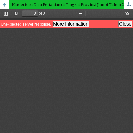
Klasterisasi Data Pertanian di Tingkat Provinsi Jambi Tahun 2021 Menggunakan Algoritma K-Means