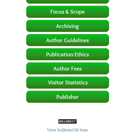
View BulletinCSR Stats